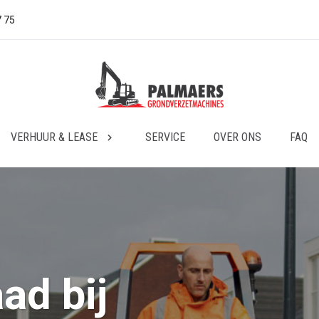
7 75
VERHUUR & LEASE
SERVICE
OVER ONS
FAQ
ad bij
ad bij
ad bij
ad bij
ad bij