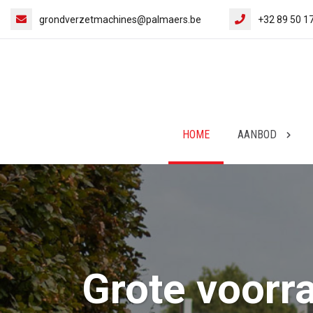
grondverzetmachines@palmaers.be
+32 89 50 1
HOME
AANBOD
Grote voorra
Grote voorra
Grote voorra
Grote voorra
Grote voorra